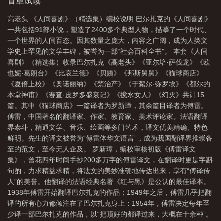
尽你一生可能遇到的所有人。这是一部人性百科全书，一座罕见的
首章试读
文学丰碑！
高老头 《人间喜剧》（精选集）编校说明 巴尔扎克的《人间喜剧》
一共包括91部小说，塑造了2400多个典型人物，描摹了一个时代、
一个世界的人间百态。因其数量之庞大，内容之广阔，成为人类文
学史上罕见的文学丰碑，被誉为一部“社会百科全书”。 本套《人间
喜剧》（精选集）收录巴尔扎克《高老头》《亚尔培·萨伐龙》《欧
也妮·葛朗台》《比哀兰德》《贝姨》《邦斯舅舅》《猫球商店》
《夏倍上校》《奥诺丽纳》《禁治产》《于絮尔·弥罗埃》《都尔的
本堂神甫》《赛查·皮罗多盛衰记》《搅水女人》《幻灭》共计15
篇。其中《猫球商店》一篇译者为罗新璋，其余篇目译者为傅雷。
傅雷，中国著名的翻译家、作家、教育家、美术评论家。法语翻译
界泰斗，精通文学、音乐、绘画等多门艺术，译文优美精确、特色
鲜明。先生的译文被誉为“傅雷体华文语言”，成为我国翻译界推崇备
至的范文，至今无人企及。 罗新璋，编校审核初版《傅雷译文
集》，曾花四年时间手抄200多万字的傅雷译文，在翻译时更是字斟
句酌，力求精益求精，将法文的美妙准确地传达出来，享有“傅译传
人”的美誉。他翻译的法语经典名著《红与黑》是公认的最佳译本。
1938年傅雷开始翻译巴尔扎克的作品；1949年之后，傅雷几乎把翻
译的所有心力都倾注在了巴尔扎克身上；1954年，傅雷决定每年至
少译一部巴尔扎克的作品，以“把顶好的都译过来，大概在十余种”。