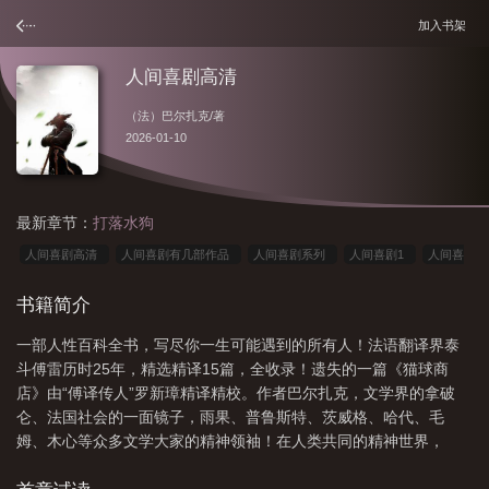
加入书架
人间喜剧高清
（法）巴尔扎克
/著
2026-01-10
最新章节：
打落水狗
人间喜剧高清
人间喜剧有几部作品
人间喜剧系列
人间喜剧1
人间喜
剧讲解
人间喜剧三部作品集
人间喜剧包含哪些作品
人间喜剧在线阅
书籍简介
读
人间喜剧合集
人间喜剧有几本
人间喜剧篇目
人间喜剧目录
人间
一部人性百科全书，写尽你一生可能遇到的所有人！法语翻译界泰
·喜剧
人间喜剧(精选集共10册)
人间喜剧讲的是什么
人间喜剧讲什
斗傅雷历时25年，精选精译15篇，全收录！遗失的一篇《猫球商
么
人间喜剧有哪些作品
店》由“傅译传人”罗新璋精译精校。作者巴尔扎克，文学界的拿破
仑、法国社会的一面镜子，雨果、普鲁斯特、茨威格、哈代、毛
姆、木心等众多文学大家的精神领袖！在人类共同的精神世界，
《人间喜剧》用91部小说、2400多个典型形象，融汇人间百态，写