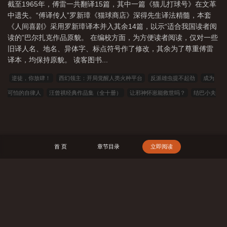
截至1965年，傅雷一共翻译15篇，其中一篇《猫儿打球号》在文革
中遗失。“傅译传人”罗新璋《猫球商店》深得先生译法精髓，本套
《人间喜剧》采用罗新璋译本并入其余14篇，以示“适合我国读者阅
读的”巴尔扎克作品原貌。 在编校方面，为方便读者阅读，仅对一些
旧译人名、地名、异体字、标点符号作了修改，其余为了尊重傅雷
译本，均保持原貌。 读客图书...
逆徒，你放肆！
西幻领主：开局觉醒人类火种平台
反派雄虫提不起劲
成为
可怕的自律人
汪曾祺经典作品集（全十册）
让邪神怀崽能救世吗？
结巴小夫
郎
万人迷她一心学习
无效标记[星际]
妹妹靠边站，他爱的是姐姐
大千洪
荒
综漫：我的咸鱼生活
未分化，属性级别SSSS
畸骨
玄尘修炼道途
机
战：星海狂潮
龙之家族，开局韦一要刀我
间谍先生系列（全八册）
断裂纬
首 页
章节目录
立即阅读
度
万界仙穹气运道主
逼我假结婚？小叔，你兄弟玩真的！
轻熟御姐：师弟别
捣蛋，我怀孕了
让你相亲，没让你把相亲对象拷了
截教扫地仙的诸天修行
大
荒经
幕后黑手：我的词条邪到发癫
到底谁教你这么当新兵的？
SSS满级神医
搜 索
霍东张柔无弹窗完整版
替身演员的洗白之路(nph)
七零开局被退婚：首长追妻火
葬场