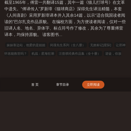
截至1965年，傅雷一共翻译15篇，其中一篇《猫儿打球号》在文革
中遗失。“傅译传人”罗新璋《猫球商店》深得先生译法精髓，本套
《人间喜剧》采用罗新璋译本并入其余14篇，以示“适合我国读者阅
读的”巴尔扎克作品原貌。 在编校方面，为方便读者阅读，仅对一些
旧译人名、地名、异体字、标点符号作了修改，其余为了尊重傅雷
译本，均保持原貌。 读客图书...
妹妹靠边站，他爱的是姐姐
间谍先生系列（全八册）
无效标记[星际]
让邪神
怀崽能救世吗？
机战：星海狂潮
汪曾祺经典作品集（全十册）
逆徒，你放
肆！
综漫：我的咸鱼生活
玄尘修炼道途
万界仙穹气运道主
断裂纬度
结
巴小夫郎
未分化，属性级别SSSS
成为可怕的自律人
万人迷她一心学习
西
幻领主：开局觉醒人类火种平台
龙之家族，开局韦一要刀我
反派雄虫提不起劲
首 页
章节目录
立即阅读
大千洪荒
畸骨
一片桑（狗血骨科1v1）
【恐怖游戏】人家才没有开外挂
(NP)
在洛杉矶当巡警[综英美]
快穿男配不想当炮灰！
成龙快婿
犯上[Futa]
�子
祭凰殇
截教扫地仙的诸天修行
［猎人］恋爱对象都不正常
剑引尘风
酒馆开始，欺诈诸神！
搜 索
祭凰殇