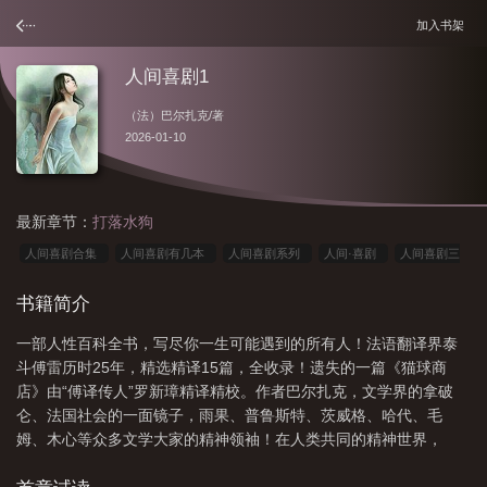
加入书架
人间喜剧1
（法）巴尔扎克
/著
2026-01-10
最新章节：
打落水狗
人间喜剧合集
人间喜剧有几本
人间喜剧系列
人间·喜剧
人间喜剧三
部作品集
人间喜剧目录
人间喜剧在线阅读
人间喜剧篇目
人间喜剧有几
书籍简介
部作品
人间喜剧包含哪些作品
人间喜剧1
人间喜剧有哪些作品
人间喜
一部人性百科全书，写尽你一生可能遇到的所有人！法语翻译界泰
剧讲的是什么
人间喜剧(精选集共10册)
人间喜剧讲解
人间喜剧出自哪
斗傅雷历时25年，精选精译15篇，全收录！遗失的一篇《猫球商
里
人间喜剧讲什么
店》由“傅译传人”罗新璋精译精校。作者巴尔扎克，文学界的拿破
仑、法国社会的一面镜子，雨果、普鲁斯特、茨威格、哈代、毛
姆、木心等众多文学大家的精神领袖！在人类共同的精神世界，
《人间喜剧》用91部小说、2400多个典型形象，融汇人间百态，写