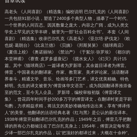
尽你一生可能遇到的所有人。这是一部人性百科全书，一座罕见的
首章试读
文学丰碑！
高老头 《人间喜剧》（精选集）编校说明 巴尔扎克的《人间喜剧》
一共包括91部小说，塑造了2400多个典型人物，描摹了一个时代、
一个世界的人间百态。因其数量之庞大，内容之广阔，成为人类文
学史上罕见的文学丰碑，被誉为一部“社会百科全书”。 本套《人间
喜剧》（精选集）收录巴尔扎克《高老头》《亚尔培·萨伐龙》《欧
也妮·葛朗台》《比哀兰德》《贝姨》《邦斯舅舅》《猫球商店》
《夏倍上校》《奥诺丽纳》《禁治产》《于絮尔·弥罗埃》《都尔的
本堂神甫》《赛查·皮罗多盛衰记》《搅水女人》《幻灭》共计15
篇。其中《猫球商店》一篇译者为罗新璋，其余篇目译者为傅雷。
傅雷，中国著名的翻译家、作家、教育家、美术评论家。法语翻译
界泰斗，精通文学、音乐、绘画等多门艺术，译文优美精确、特色
鲜明。先生的译文被誉为“傅雷体华文语言”，成为我国翻译界推崇备
至的范文，至今无人企及。 罗新璋，编校审核初版《傅雷译文
集》，曾花四年时间手抄200多万字的傅雷译文，在翻译时更是字斟
句酌，力求精益求精，将法文的美妙准确地传达出来，享有“傅译传
人”的美誉。他翻译的法语经典名著《红与黑》是公认的最佳译本。
1938年傅雷开始翻译巴尔扎克的作品；1949年之后，傅雷几乎把翻
译的所有心力都倾注在了巴尔扎克身上；1954年，傅雷决定每年至
少译一部巴尔扎克的作品，以“把顶好的都译过来，大概在十余种”。