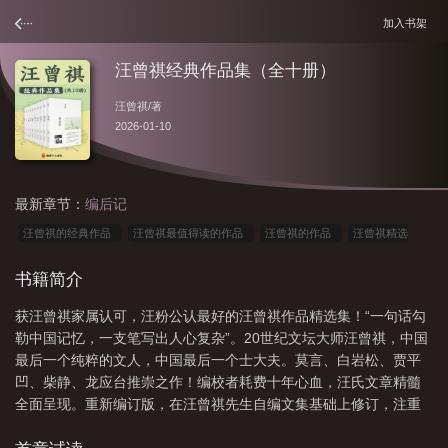
加入书架
汪曾祺经典作品集（全十册）
汪曾祺
/著
2026-01-10
最新章节：
编后记
汪曾祺的经典作品
汪曾祺最值得读的作品
汪曾祺的作品
汪曾祺精选
集
汪曾祺全集简介
汪曾祺的作品有哪些值得读
汪曾祺著作
汪曾祺的所
书籍简介
有作品列表
汪曾祺作品推荐知乎
汪曾祺经典作品集(共10册)
汪曾祺全集
获汪曾祺家属认可，汪粉公认最好的汪曾祺作品精选集！“一句话勾
1998
汪曾祺的作品有什么?
汪曾祺作品
汪曾祺合集
汪曾祺全集
勒中国记忆，一支笔写出人心复杂”。20世纪文坛大师汪曾祺，中国
(2)
汪曾祺作品原文
汪曾祺的全部作品
汪曾祺作品排行
汪曾祺所有作
最后一个纯粹的文人，中国最后一个士大夫。莫言、白岩松、贾平
品
汪曾祺的十大经典语录
汪曾祺著名作品
汪曾祺值得一看的作品
汪曾
凹、柴静、龙应台推崇之作！编校者耗费十年心血，汪氏文章精髓
全面呈现。重新编订版，在汪曾祺先生自编文集基础上修订，注重
祺作品精选集
汪曾祺全集(1)
系统性及其自身的版本价值，保留了文集本身的系统性、趣味性。