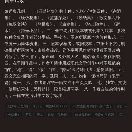
套装收录小说集：《菰蒲深处》《矮纸集》《晚饭花集》《邂逅
首章试读
集》；散文集：《塔上随笔》《蒲桥集》《逝水》《晚翠文谈》
邂逅集凡例 一、《汪曾祺集》共十种，包括小说集四种：《邂逅
《旅食集》《独坐小品》。汪曾祺和沈从文一样，是那种培养作家
集》、《晚饭花集》、《菰蒲深处》、《矮纸集》；散文集六种：
的作家，是二十世纪下半叶在自己独创的形式中达到艺术完美的惟
《晚翠文谈》、《蒲桥集》、《旅食集》、《塔上随笔》、《逝
一大师级中国小说家，其成就不亚于被国人津津乐道的博尔赫斯。
水》、《独坐小品》。 二、全书均以初版本或初刊本为底本，参校
他对白话文的贡献是独一无二的，文字干净而传神。他的小说作品
各种文集及作者部分手稿、手校本。不论所据底本为何种形式，全
“肯定是中国现代小说中足以傲世的极少数重大收获之一”。
书统一为简体横排。 三、底本误植者，或据校本，或据上下文可明
确推断所误为何，由编者径改。异体字可见作者习惯者不做改动；
通假字，方言用字，象声词，及外国人名、地名译法，仍存旧貌。
四、在早期作品中，作者习惯使用或现代文学创作中尚不规范的
“的”、“地”、“得”、“做”、“作”、“撩天”等特殊用法，悉仍其旧。 五、
意义完全相同的同一字，及同一人、地、物名，保持局部（限于一
篇）统一。 六、作者原注统一随文注于当页页脚。 七、独立引文统
一使用仿宋体，另行起排，段首缩进两字。 八、作者自注的创作时
间，一律在文后以中文数字标注。...
无效标记[星际]
未分化，属性级别SSSS
[秦]想当国师的我却成了太子
小妇人
（全两册）
惹鬼
养龙
逆徒，你放肆！
妹妹靠边站，他爱的是姐姐
综
漫：我的咸鱼生活
万界仙穹气运道主
致亲爱的掠夺者
西幻领主：开局觉醒人
类火种平台
机战：星海狂潮
龙之家族，开局韦一要刀我
让邪神怀崽能救世