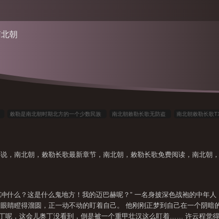
南北朝
朝
敕勒是南北朝时期北方的一个少数民族
南北朝敕勒长歌无防盗
南北朝敕勒长歌T
敕勒长歌篱笆好文学
南北朝敕勒长歌笔趣阁
敕勒长歌全文免费阅读
南北朝敕
歌在线阅读
南北朝乐府诗集敕勒歌拼音
南北朝敕勒长歌免费阅读
南北朝敕勒长歌
小说，南北朝，敕勒长歌最新章节，南北朝，敕勒长歌免费阅读，南北朝
南北朝敕勒长歌TXT百度
敕勒歌是我国南北朝时期的什么歌唱了什么和什么
敕勒长歌
勒歌南北朝民歌拼音版
敕勒歌古诗佚名南北朝
敕勒长歌笔趣阁
啊?让我冲什么？这是什么鬼地方！我的迈巴赫呢？” 一名身披深色战袍的中
眼睛瞪得溜圆，正一动不动的盯着自己。 他刚刚正梦到自己在一个阴暗的
奥丁呢，这会儿奥丁没看到，倒是被一个重甲壮汉这么盯着…… 许云程觉