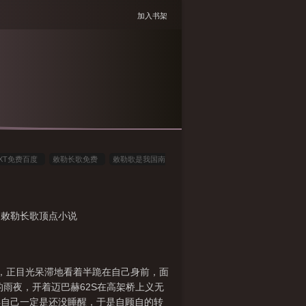
加入书架
XT免费百度
敕勒长歌免费
敕勒歌是我国南
勒长歌
南北朝
敕勒歌是南北朝民歌还是北朝
免费
敕勒歌是南北朝时期的一首民歌对不
，敕勒长歌顶点小说
敕勒歌是南北朝民歌描写了什么的景色
敕勒
年人，正目光呆滞地看着半跪在自己身前，面
雨夜，开着迈巴赫62S在高架桥上义无
得自己一定是还没睡醒，于是自顾自的转