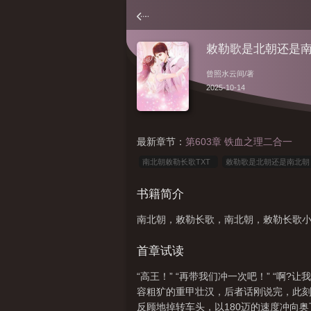
敕勒歌是北朝还是
曾照水云间
/著
2025-10-14
最新章节：
第603章 铁血之理二合一
南北朝敕勒长歌TXT
敕勒歌是北朝还是南北
北朝时期的
南北朝的敕勒歌
敕勒长歌TXT
书籍简介
民歌
敕勒歌是北朝还是南朝
南北朝敕勒长
南北朝，敕勒长歌，南北朝，敕勒长歌
对
敕勒长歌百度百科
敕勒长歌无错版
歌南北朝乐府诗集
敕勒长歌 篱笆好文学
敕
首章试读
“高王！” “再带我们冲一次吧！” “
容粗犷的重甲壮汉，后者话刚说完，此刻
反顾地掉转车头，以180迈的速度冲向