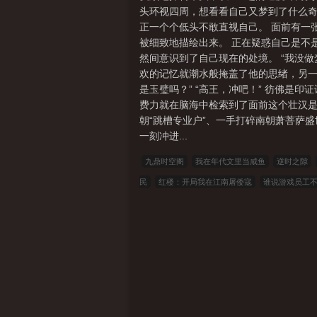
头环视四周，想看看自己又梦到了什么奇
正一个个低头不敢直视自己。 面前有一
被细致地描绘出来。 正在疑惑自己是不
然间意识到了自己现在的处境。 “我没
欢的记忆就潮水般掩盖了他的思绪，另一
是玉璧吗？” “高王，冲吧！” 彷佛是
费力就在脑海中检索到了面前这个壮汉是
朝“跳槽专业户”、一手打碎南朝萧菩萨
一刻冲进...
九鼎时空阁
我在年代文里当咸鱼
逆时之隙
民
红楼：开局我在江南屠倭寇
谁说游戏员工
毕业找不到工作开始
[快穿] 救命！万人嫌他又美
到底谁教你这么当新兵的？
四合院：重生傻柱
阵云高：英雄寂寞