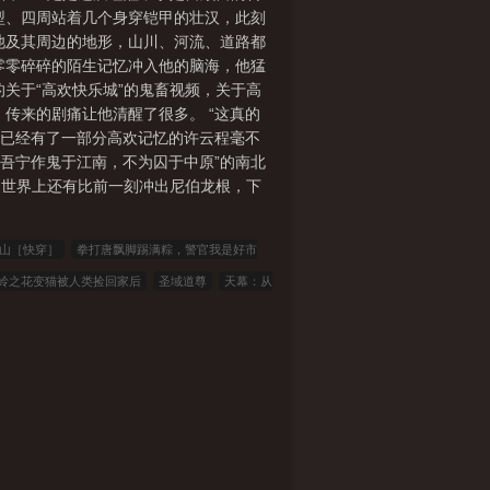
型、四周站着几个身穿铠甲的壮汉，此刻
池及其周边的地形，山川、河流、道路都
零零碎碎的陌生记忆冲入他的脑海，他猛
的关于“高欢快乐城”的鬼畜视频，关于高
传来的剧痛让他清醒了很多。 “这真的
。 已经有了一部分高欢记忆的许云程毫不
“吾宁作鬼于江南，不为囚于中原”的南北
。世界上还有比前一刻冲出尼伯龙根，下
山［快穿］
拳打唐飘脚踢满粽，警官我是好市
岭之花变猫被人类捡回家后
圣域道尊
天幕：从
让你们高攀不起
开局九色神龟，纵横两界修长生
遇到的女人们
开局征服女魔头，我悟性逆天了