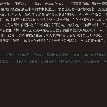
葩事情。 他现在在一个类似古代营帐的地方，头顶厚厚的麻布围成半圆
张巨大的地图铺展在中央的木制长桌上。地图上密密麻麻地标注着一座城
是最近压力太大，怎么连做梦都做的颠三倒四的时候。许云程一个激灵，
做梦！这是北齐神武帝高欢的记忆？这里是玉璧城！” 心里刚浮现自己看过
个人完全陌生的记忆将许云程瞬间拉回现实。 他猛地拧了自己大腿一下，
印证许云程的猜想，那个还老实半跪在自己面前的重甲壮汉忽然又吼了一句
谁。 侯景！ 这个在自己死后没有人能够约束，反叛时对自己儿子说出：
盛世美梦的侯景。 这特么的侯景让我冲玉璧？许云程觉得自己简直要疯了
二十年并肩：青春备忘录
寻蛇秘事：我当捕蛇人的那些年
媚资
我有一座捂不化的冰
不能救世
【咒回+方舟】觉有情
五灵根修炼慢？我有百倍灵药空间
最强废物邪少
高
又撩
慕小公子寻爹记
三国汉烈祖：开局捡个吕布
资治通鉴白话版
官场：重生后，
，终极老六
剑风传奇，贵族次子的全面战争
天魔道圣
剑仙那时已是病狐
打工路上