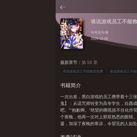
谁说游戏员工不能
句号逗号
/著
2025-12-06
最新章节：
第 58 章
谁说游戏员工不能救世免费
谁说游戏员工不
网
游戏公司员工被杀
谁说游戏员工不能救
书籍简介
员
游戏公司员工玩游戏
谁说游戏员工不能救
一次出差，黑白游戏的员工携带着十三张
不能救世最新章节列表更新时间
谁说游戏员工不
鬼】：从诅咒师转变为高专学生，自愿成
吧。”“抱歉啊。”绝望的嘶吼抓不住化
个夜晚，他再一次对上那双熟悉的眼睛。
凝，加深了夜晚的寒凉，令望见的人如坠
人。他们是彼此唯一的同类，形影不离