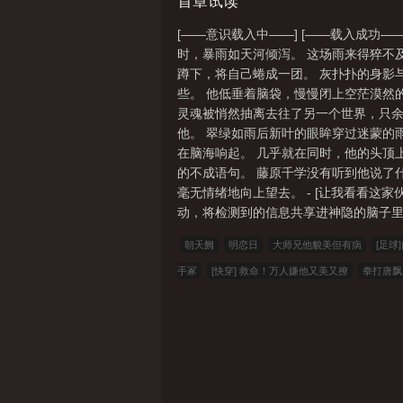
侦探的另一面。昏暗的巷尾晨雾弥漫，
首章试读
乱步如出一辙的着装。他抬起头，渊海般
[——意识载入中——] [——载入成功
睛。】-【旁观者-最佳演员】：中原中
时，暴雨如天河倾泻。 这场雨来得猝不
入羊吗？”“那是什么？”面对他迷茫的
蹲下，将自己蜷成一团。 灰扑扑的身影
佳演员拥有无可挑剔的演技，同时，也
些。 他低垂着脑袋，慢慢闭上空茫漠然
新到来的同伴，神隐兴奋地指出一张又一
灵魂被悄然抽离去往了另一个世界，只余
工们：“…………”合着那么多年，你只
他。 翠绿如雨后新叶的眼眸穿过迷蒙的雨
的白鲸，蜜色竖瞳的少女举起巨斧，发
在脑海响起。 几乎就在同时，他的头顶
留下的残骸，打捞起身无分文的失败者。
的不成语句。 藤原千学没有听到他说了
女士手中魔棒轻点，将阻止离开的帐划
毫无情绪地向上望去。 - [让我看看这
却又在经过哼着歌的金发少女、肩披羽
动，将检测到的信息共享进神隐的脑子里。
结束工作的第一天，他们与这个世界的土
是一朝一夕间就能够磨合出来的啊。”土著
朝天阙
明恋日
大师兄他貌美但有病
[足球
下意识把这里当成游戏世界了。＃存在部
手冢
[快穿] 救命！万人嫌他又美又撩
拳打唐飘
我在魔法学院当交换生的日子
红楼：开局我在
弟别捣蛋，我怀孕了
让你相亲，没让你把相亲对
版
替身演员的洗白之路(nph)
七零开局被退婚