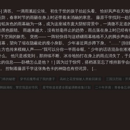
看不真切，太宰治走过时，恰好听到一声沉闷的枪响。有人从雾中走出。
漆黑冰冷的眼睛看向太宰治。“你要找的老鼠，在里面。”藤原侦探如此
——] 滴答。 一滴雨溅起尘埃。 初生于世的孩子抬起头看。 恰好风声在天
也带回来了一个人。他没有过去，没有记忆，只能做出最简单的交流。但他
及防，春寒时节的雨砸在身上时还带着未消融的寒意。 藤原千学找到一
询问，中原中也取下自己的蓝色手环，戴在了男孩的手腕上。做完这件事情之
与铅灰色的雨幕融为一体，成为这座城市庞大阴郁背景中，一滴微不足道的
要当心无法出戏。】……经过神隐日夜不停的辛苦工作，世界总算稳固了
的黑色眼睛。 雨越来越大，没有丝毫停止的趋势，雨点落在身上时已经有些
张还没有使用过的角色卡。【魔术师】【交易商】【角斗士】【谎话精】
下空洞的躯壳。 突然—— 一阵轻快得与这磅礴雨幕格格不入的脚步声由
用了不到一半的角色卡啊。-事实证明，几个人工作比一个人同时打十三份
幕，望向了缩在隐蔽处的瘦小身影。 少年凑近两步蹲下身。 “……” [别
色鲜红的青年手握重剑，在僧人悲悯的祷告中闪现在白鲸之上，所向睥睨
上方也传来模糊人声——“我可以分你一半雨伞喔。” 少年的话语混杂在
“或许您需要一点帮助。”他打开公文包，取出一张空白纸张，道：“要来做
什么。 他只是感觉到，那持续不断、冰冷地拍打在身上的雨点消失了，
开，年轻的天与咒缚横刀一挥，凭一身蛮力砸破厚墙。人群尖叫着跑出，
家伙的信息——卧槽怎么是他？！] 因为过于惊愕，搭档甚至忘了维持新学
毛的少年时陡然消散，只剩下往前冲的勇气，与永远记不起发生了什么的
 控制着藤原千学这张角色卡的神隐也有些诧异。 [...
著并肩看着落日。“话说回来，你们是之前就认识吗？”土著一号开了口。
三号推推眼镜：“感觉比从小一起长大的名侦探大人都还要熟悉呢。”神隐：
]门将的秘密
穿书后魔尊成了我的妻子
高岭之花变猫被人类捡回家后
三国汉烈祖：开
分私设，ooc致歉
脚踢满粽，警官我是好市民
星穹铁道老婆全图鉴调教收集计划
二十年并肩：青春备忘
江南屠倭寇
剑尊开了两个马甲后
[娱乐圈]玫瑰色天使
废柴赘婿：不，是天生坏种
逼
象拷了
截教扫地仙的诸天修行
大荒经
幕后黑手：我的词条邪到发癫
到底谁教你这
：首长追妻火葬场