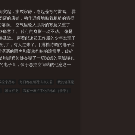
消瘦的身体，冷淡的面容，还有与江户川
说。——【没有人能够逃避学者的眼
地间突起，撕裂寂静，卷起苍穹的雷鸣。 霎
拥有与中原中也一样的异能力。“你要加
处闭店的店铺，动作迟缓地贴着粗糙的墙壁
后，他回答道：“那是我的家。”——【最
落雨。 空气里砭人肌骨的寒意又重了
一些。也终于能够承担新的员工了。看着
痛意了。 伶仃的身影一动不动。 像是
【……】神隐：“这些都是你们的了！”员
远及近。 穿着邮递员工作服的少年发现了
工的效率高多了。面对马上就要坠向横滨
挂机了，有人过来了。] 搭档特调的电子音
，无人能敌。相貌平平的普通人穿过白鲸
淅淅沥沥的雨声和轰然炸响的滚雷里，破碎
个交易吗？”-看着即将沦陷的涩谷，黑裙
于是用那双仿佛吞噬了一切光线的漆黑瞳孔
恐慌，绝望，崩溃的情绪瞬间爆发开来，
会的电子音，位于总控空间站的他意念一
魂灵。一切的一切，都变得和平而安宁。
土著二号也搭腔：“你们的默契，完全不
“………”其他员工：“…………”坏了，
局捡个吕布
每日都在引诱清冷夫君
我的邻居是
录
嗜血狂龙
我有一座捂不化的冰山［快穿］
我假结婚？小叔，你兄弟玩真的！
轻熟御姐：师
么当新兵的？
SSS满级神医霍东张柔无弹窗完整