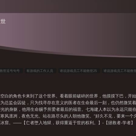
救世
能救世逗号句号
有游戏的工作人员
谁说游戏员工不能救世25
谁说游戏员工不能救
世百度
谁说游戏员工不能救世了
游戏公司员工被砍
谁说游戏员工不能救世免费阅
世113
游戏公司压榨员工
游戏工作人员能不能参与游戏
员工做游戏做什么样的
空白的角色卡来到了这个世界。看着眼前破碎的世界，他摸摸下巴，开始
能救世TXT
谁说游戏员工不能救世免费阅读
为总监会囚徒，只为找寻存在意义的医者在生命最后一刻，也仍然微笑着
作荧光的身躯，他用生命赐予所爱者最后的福音。七海建人本以为永远只能
寒风凛冽，夜色无光。站在路尽头的人朝他微笑。“好久不见，要来一个
冰窟。——【亡者堕入地狱，获得重返于世的权利。】-【拯救者-学者
，无话不说。他们的性格并不相同，鲜少迈出房门的藤原侦探是出了名的