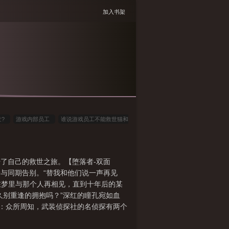
加入书架
世?
游戏内部员工
谁说游戏员工不能救世猫和
读全文
游戏公司员工猝死
游戏公司工作人
好
谁说游戏员工不能救世晋江
谁说游戏员工
了自己的救世之旅。【堕落者-双面
与同期告别。“替我和他们说一声再见
在梦里与那个人再相见，直到十年后的某
久别重逢的拥抱吗？”深红的瞳孔宛如血
】：众所周知，武装侦探社的名侦探有两个
社恐。偶然一次机会，太宰治看到了这位