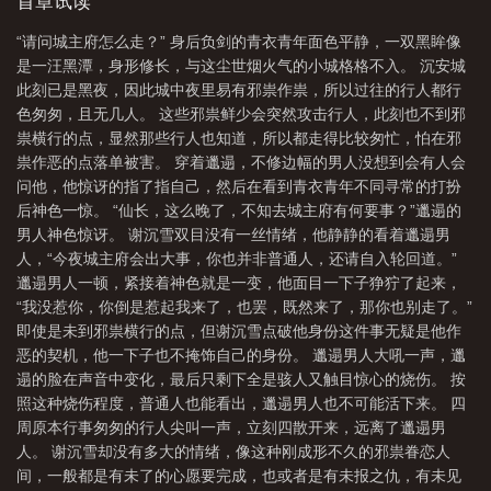
徒弟想与师兄结为道侣。 撒娇扮乖，试探师兄底线，一步步想
首章试读
要让师兄沦陷。 剑尊不知道，小徒弟阴暗爬行，阳奉阴
“请问城主府怎么走？” 身后负剑的青衣青年面色平静，一双黑眸像
违。 在魔宫时，在师兄面前乖巧应好，转头对可能威胁到师兄
是一汪黑潭，身形修长，与这尘世烟火气的小城格格不入。 沉安城
的魔族赶尽杀绝。 剑尊什么都不知道。 直到…… 小徒
此刻已是黑夜，因此城中夜里易有邪祟作祟，所以过往的行人都行
弟入魔，趁着他元神昏迷，掳走师兄，还顺便把重伤的剑尊带回魔
色匆匆，且无几人。 这些邪祟鲜少会突然攻击行人，此刻也不到邪
界。 师尊用厚重铁链锁在水牢，禁锢灵力的铁链压得人起不来
祟横行的点，显然那些行人也知道，所以都走得比较匆忙，怕在邪
身。 师兄关在卧房，锁了灵力，找来珍贵灵药替师兄蕴养元
祟作恶的点落单被害。 穿着邋遢，不修边幅的男人没想到会有人会
神。 谢沉雪让沈囚将水牢中的长宁剑尊放了，小徒弟沈囚乖巧
问他，他惊讶的指了指自己，然后在看到青衣青年不同寻常的打扮
答应。 再次从水牢回到魔墟殿内，谢沉雪冷脸。 小徒弟一
后神色一惊。 “仙长，这么晚了，不知去城主府有何要事？”邋遢的
脸乖巧，哄骗道，“我已经听你的话把师尊送出了魔界，师兄能喝药
男人神色惊讶。 谢沉雪双目没有一丝情绪，他静静的看着邋遢男
了吗？” 才从水牢的躯壳中回到妖身的谢沉雪：“……呵
人，“今夜城主府会出大事，你也并非普通人，还请自入轮回道。”
呵！” 小徒弟的新面孔，剑尊现在知道了。食用指南：1，受宠
邋遢男人一顿，紧接着神色就是一变，他面目一下子狰狞了起来，
攻小号，讨厌攻大号，前期受不知道攻大号和小号是同一个人。2.年
“我没惹你，你倒是惹起我来了，也罢，既然来了，那你也别走了。”
上攻vs年下受3，又名师尊被雷劈之后。4.攻多战损且美强惨。下一
即使是未到邪祟横行的点，但谢沉雪点破他身份这件事无疑是他作
本预收《从妖到皇后的自我修养》作为一棵即将枯死的冷宫梅妖，
恶的契机，他一下子也不掩饰自己的身份。 邋遢男人大吼一声，邋
宴疏影受过谢止的照拂，于是投桃以李。从冷宫到朝堂，宴疏影算
遢的脸在声音中变化，最后只剩下全是骇人又触目惊心的烧伤。 按
无遗策，唯独没算到谢止对他的感情。在宴疏影被封为国师的当
照这种烧伤程度，普通人也能看出，邋遢男人也不可能活下来。 四
日，谢止曾向宴疏影下过两次聘。一次是宴疏影被封国师当日，他
周原本行事匆匆的行人尖叫一声，立刻四散开来，远离了邋遢男
以太子妃之位许诺。宴疏影没答应，于是三皇子在雨中站了一天，
人。 谢沉雪却没有多大的情绪，像这种刚成形不久的邪祟眷恋人
谁也不知道他在想什么。第二次是当着满朝文武的面，以天下为
间，一般都是有未了的心愿要完成，也或者是有未报之仇，有未见
聘。这一次，他没给宴疏影逃避的机会，宴疏影逃无可逃。谢止走