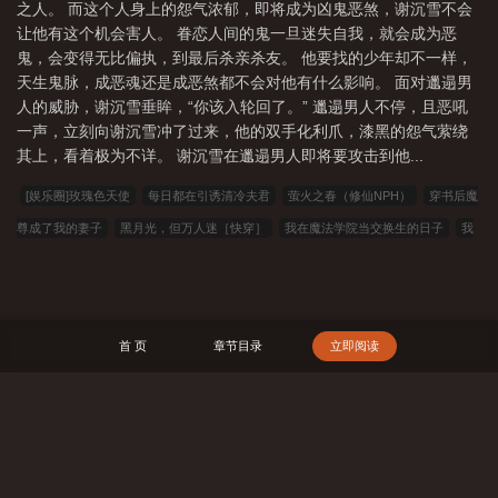
之人。 而这个人身上的怨气浓郁，即将成为凶鬼恶煞，谢沉雪不会
下龙椅，一步步走向站在文武百官面前的人，问。谢止：“师傅，你
让他有这个机会害人。 眷恋人间的鬼一旦迷失自我，就会成为恶
曾经说过，没有万全之策，最好不要轻易出手，不知我现在算不算
鬼，会变得无比偏执，到最后杀亲杀友。 他要找的少年却不一样，
已经有了万全之策？”宴疏影沉默的看着昔日的小可怜，只觉得他一
天生鬼脉，成恶魂还是成恶煞都不会对他有什么影响。 面对邋遢男
步步将谢止推到今天的位置，谢止终于疯了。温柔寡言足智多谋梅
人的威胁，谢沉雪垂眸，“你该入轮回了。” 邋遢男人不停，且恶吼
妖攻vs前小可怜后疯批受
一声，立刻向谢沉雪冲了过来，他的双手化利爪，漆黑的怨气萦绕
其上，看着极为不详。 谢沉雪在邋遢男人即将要攻击到他...
[娱乐圈]玫瑰色天使
每日都在引诱清冷夫君
萤火之春（修仙NPH）
穿书后魔
尊成了我的妻子
黑月光，但万人迷［快穿］
我在魔法学院当交换生的日子
我
的恐怖游戏副本难度不对劲(NP 骨科 微恐慎入)
引诱阴冷驸马后
她本薄情
大师
兄他貌美但有病
恶毒女配也会被强制爱吗（慢穿 NPH）
明恋日
逃生（NP 清
水）
[足球]门将的秘密
我的邻居是手冢
跟着爸妈奔小康[九零]
星穹铁道老婆
首 页
章节目录
立即阅读
全图鉴调教收集计划
退役勇者不想NP
恶欲（暗黑1v1）
朝天阙
夏宫 （出
轨 H）
主角顾嘉俞瑜小说by百里羡川全文阅读
赶海：开局一把沙铲承包整个沙
滩
穿越星际妻荣夫贵
主角顾嘉俞瑜小说by百里羡川百度网盘
游戏降临
主角
搜 索
顾嘉俞瑜小说by百里羡川番外大结局
主角顾嘉俞瑜小说by百里羡川无错版全集阅
读
我医武双绝，踏出女子监狱起无敌！
九零香江豪门吃瓜日常