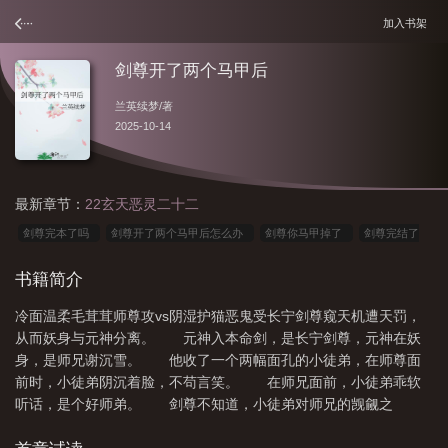
加入书架
剑尊开了两个马甲后
兰英续梦
/著
2025-10-14
最新章节：
22玄天恶灵二十二
剑尊完本了吗
剑尊开了两个马甲后怎么办
剑尊你马甲掉了
剑尊完结了
没
剑尊拿了Be
剑尊开了两个马甲后免费阅读
剑尊多少章
剑尊一共多
书籍简介
少章
剑尊旁门
剑尊开了两副马甲后
剑尊开了两幅马甲后番外
剑尊开了
冷面温柔毛茸茸师尊攻vs阴湿护猫恶鬼受长宁剑尊窥天机遭天罚，
两幅马甲后
从而妖身与元神分离。 元神入本命剑，是长宁剑尊，元神在妖
身，是师兄谢沉雪。 他收了一个两幅面孔的小徒弟，在师尊面
前时，小徒弟阴沉着脸，不苟言笑。 在师兄面前，小徒弟乖软
听话，是个好师弟。 剑尊不知道，小徒弟对师兄的觊觎之
心。 总是趁他元神不在，对他上下其手。 剑尊不知道，小