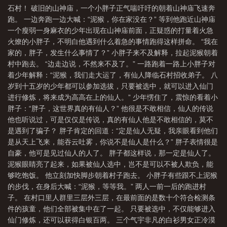
石村！ 破旧的山神庙，一个小胖子正气喘吁吁的朝着山神庙飞速奔
(1-551)
五灵根修炼慢?我有百倍灵药空间短剧热播
五灵根修炼慢?我有百倍灵
跑。 一边奔跑一边大喊：“泥猴，你在家没在？” 等到他跑近山神庙
药空间完整
五灵根好不好
五灵根修炼慢我有百倍灵药空间完整版
主角五灵
一个瘦弱一身麻衣的少年出现在山神庙前面，正疑惑的打量着火急
根的修仙
主角五灵根
五灵根修炼慢?我有百倍灵药空间无弹
五灵根修炼
火燎的小胖子，不明白他遇到什么着急的事情跑得这样拼命。 “我在
家的，胖子，发生什么事情了？” 小胖子来不及解释，拉起泥猴朝着
慢?我有百倍灵药空间短剧
五灵根修炼慢?我有百倍灵药空间
五灵根的逆袭之
村中跑去。 “边走边说，不然来不及了。” 一路跑着一路上小胖子对
路福书网
五灵根修炼慢?我有百倍灵药空间5200
五灵根的逆袭之路 完结+番
着少年解释：“泥猴，我们走大运了，有仙人降临石村招收弟子。 八
外
五灵根修仙记
五灵根修炼慢?我有百倍灵药空间地狱火
岁到十五岁的少年都可以参加选拔，只要被选中，就可以进入仙门
进行修炼，将来成为高高在上的仙人。” 少年愣住了，震惊的看着小
胖子：“胖子，这世界真的有仙人？” 他很是不敢相信，仙人的传说
他也听说过，可是仅仅是传说，真的有仙人他是不敢相信的，莫不
是遇到了骗子？ 胖子肯定的回道：“定是仙人无疑，我亲眼看到他们
是从天上飞来，能吞云吐雾，你说不是仙人是什么？” 胖子表情很是
自豪，他可是见过仙人的人了。 胖子都这样说，那一定是仙人了。
泥猴眼睛亮了起来，如果被仙人选中，岂不是可以不被人欺负，能
够吃饱饭。 他立刻加快脚步朝着村子跑去。 小胖子有些跟不上泥猴
的步伐，在身后大喊：“泥猴，等等我。” 两人一前一后的跑进村
子。 在村口里人群里三层外三层，在最前面的是数十个符合检测条
件的孩童，他们全部被集中在了一起。 只要被选中，不仅能够进入
仙门修炼，还可以获得白银百两。 三个气宇非凡的白衫男女正冷漠