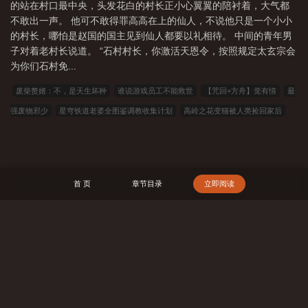
的站在村口最中央，头发花白的村长正小心翼翼的陪衬着，大气都
不敢出一声。 他可不敢得罪高高在上的仙人，不说他只是一个小小
的村长，哪怕是赵国的国主见到仙人都要以礼相待。 中间的青年男
子对着老村长说道。 “石村村长，你激活天恩令，按照规定太玄宗会
为你们石村免...
废柴赘婿：不，是天生坏种
谁说游戏员工不能救世
【咒回+方舟】觉有情
最
强废物邪少
星穹铁道老婆全图鉴调教收集计划
高岭之花变猫被人类捡回家后
我有一座捂不化的冰山［快穿］
九鼎时空阁
我在年代文里当咸鱼
二十年并
肩：青春备忘录
天幕：从毕业找不到工作开始
红楼：开局我在江南屠倭寇
[快
穿] 救命！万人嫌他又美又撩
媚资
拳打唐飘脚踢满粽，警官我是好市民
嗜血狂
首 页
章节目录
立即阅读
龙
剑尊开了两个马甲后
我的邻居是手冢
资治通鉴白话版
三国汉烈祖：开局
捡个吕布
一片桑（狗血骨科1v1）
【恐怖游戏】人家才没有开外挂(NP)
在洛
杉矶当巡警[综英美]
快穿男配不想当炮灰！
成龙快婿
犯上[Futa]
祭凰殇
�子酒馆开
搜 索
截教扫地仙的诸天修行
［猎人］恋爱对象都不正常
剑引尘风
始，欺诈诸神！
祭凰殇