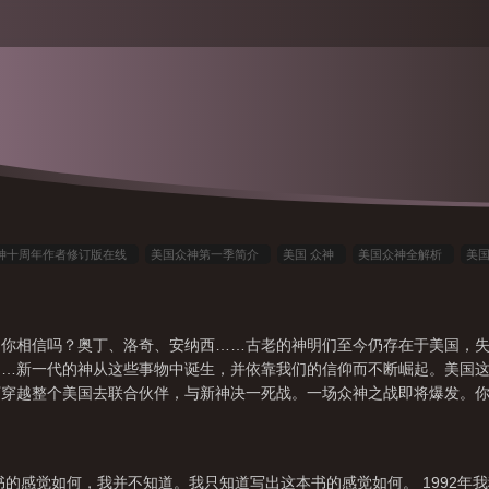
神十周年作者修订版在线
美国众神第一季简介
美国 众神
美国众神全解析
美
片段
美国众神在现观
美国众神百度百科百科
美国众神1
美国众神百科
美国
美国众神最新
美国众神是讲什么的
美国众神oshun
美国众神十周年纪念版
！你相信吗？奥丁、洛奇、安纳西……古老的神明们至今仍存在于美国，
众神到底讲的是什么
美国众神啥意思
美国众神1002无标题
美国众神在线阅读
……新一代的神从这些事物中诞生，并依靠我们的信仰而不断崛起。美国
一季百科
美国众神
美国众神剧情全解析
美国众神第一季解析知乎
美国众神
丁穿越整个美国去联合伙伴，与新神决一死战。一场众神之战即将爆发。
书的感觉如何，我并不知道。我只知道写出这本书的感觉如何。 1992年