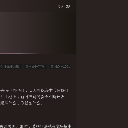
加入书架
国众神无删减版
美国众神完整
美国众神1001
众神1001美国众神 - 百度
美国众神第一季讲
美国众神第一季百度百科
美国众神0
美国众
失去信仰的他们，以人的姿态生活在我们
美国众神shadow
美国众神贴吧
美国众神到
这片土地上，新旧神间的纷争不断升级。
全集
你崇拜什么，你就是什么。
我移居美国。那时，某些想法就在我头脑中