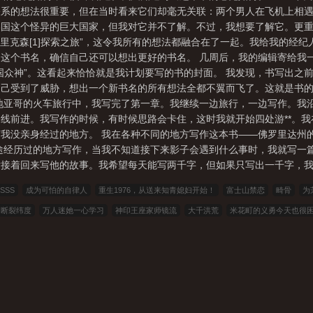
关系的想法很重要，但在当时看来它们却毫无关联：两个男人在飞机上相
国这个怪异的巨大国家，但我对它并不了解。不过，我想要了解它。更重
埃里克森[1]探索之旅”，这令我所有的想法都融合在了一起。我给我的经
这个书名，确信自己还可以想出更好的书名。 几周后，我的编辑寄给我
国众神”。这看起来恰恰就是我计划要写的书的封面。 我发现，书写出之
己受到了威胁，想出一个新书名的所有想法全都不翼而飞了。这就是书的
地亚哥的火车旅行中，我写完了第一章。我继续一边旅行，一边写作。我
线前进。我写作的时候，有时候思路会卡住，这时我就开始四处游**。
我没亲身经过的地方。 我在各种不同的地方写作这本书——佛罗里达州
途经历过的地方写作，当我不知道接下来影子会遇到什么事时，我就写一篇
接着回来写他的故事。我希望每天能写两千字，但如果只写出一千字，我也觉
SSS
成为可怕的自律人
重生1976，从送来知青媳妇开始！
富士山禁恋
畸骨
为
断裂纬度
万人迷她一心学习
神印王座家师镜流
大千洪荒
米花町的义勇今天也很
你的敏感，就是你的天赋
官场：重生后，让你们高攀不起
开局九色神龟，纵横两界修长
天魔道圣
剑仙那时已是病狐
打工路上遇到的女人们
开局征服女魔头，我悟性逆天