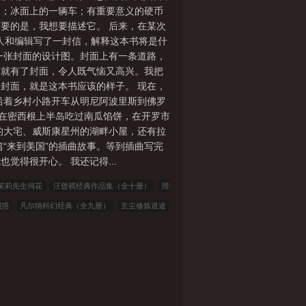
遇；冰面上的一辆车；有重要意义的硬币
要的是，我想要描述它。 后来，在某次
纪人和编辑写了一封信，解释这本书将是什
一张封面的设计图。封面上有一条道路，
前就有了封面，令人既气恼又高兴。我把
封面，就是这本书应该的样子。 现在，
沿着乡村小路开车从明尼阿波里斯到佛罗
我在密西根上半岛吃过南瓜馅饼，在开罗市
的大宅、威斯康星州的湖畔小屋，还有拉
“来到美国”的插曲故事。等到插曲写完
得很开心。 我还记得...
茉莉先生伺花
汪曾祺经典作品集（全十册）
陛
困惑
凡尔纳科幻经典（全九册）
玄尘修炼道途
生
到底谁教你这么当新兵的？
四合院：重生
了
阵云高：英雄寂寞