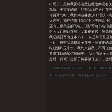
出现了。虽然我觉得这些彼此之间没有
戏法。更重要的是，尽管我现在居住在美
停留冰岛时，我作为游客参加了“雷夫?
么内容。我在信纸顶端写下《美国众神》
还有击穿天空的闪电，顶部写着书名“美
封面设计图贴在墙上，凝视着它，感觉自
我必须要写出这本书了。 从芝加哥到圣
里达，按照我觉得影子在书里应该走的路
吃过油炸玉米饼。我约束自己，不写任何
斯维加斯的旅馆房间里。 我沿着影子沿
之后，我就知道影子将要做什么了，然后
人间喜剧精选集（全十册）
未分化，属性级别S
下，娘娘又要闹和离
间谍先生系列（全八册）
明末农民战争史
病娇大小姐会被卧底救赎吗
傻柱，终极老六
剑风传奇，贵族次子的全面战争