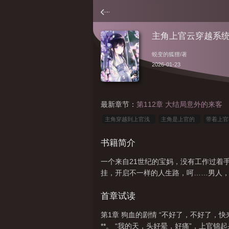
主角上官云穿越系
蜕变的狐狸
/著
2026-01-23
最新章节：
第112章 大结局意外的来客
主角穿越到上官浅
主角是上官的
带着上
上官若离全文免费阅读
主角上官云穿越系统
书籍简介
上官金虹
穿越女主角叫上官什么的
上官穿
一个来自21世纪的宝妈，没有工作过着
官
穿越男主叫上官什么
穿越 男主叫上官
挂，开启不一样的人生路，呵……男人
首章试读
第1章 狗血的剧情 “不好了，不好了
**。 “我的天，头好晕，好痛”，上官