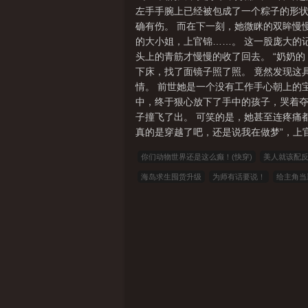
左手手腕上已经被包成了一个粽子的形状
确有伤。 而在下一刻，她微眯的双眸慢
的大小姐，上官锦……。 这一股庞大的
头上的青筋才慢慢的收了回去。 “奶奶
下床，找了面镜子照了照。 竟然发现这
情。 前世她是一个没有工作手心朝上的
中，终于狠心放下了手中的孩子，哭着夺
子撞飞了出。 可笑的是，她甚至连疼痛
真的是穿越了吧，还是说我在做梦”，上
你们动物世界还是这么癫！(快穿)
美人就该配
海岛求生囤货升级
为师有话要说！
给主角当
院的直男跟班
表白校花被拒后，总裁姐姐喊我做
说未删减完整版TXT
秦时小说家公子清焱妃笔趣
TXT下载
公子清焱妃秦时小说家小说TXT全集免
子清焱妃秦时小说家小说无防盗