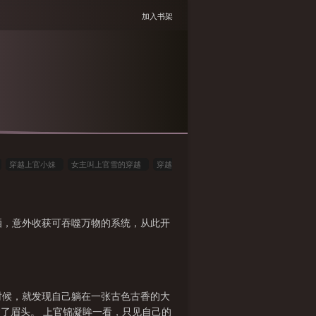
加入书架
穿越上官小妹
女主叫上官雪的穿越
穿越
文
上官雪的穿越
主角叫上官云的穿越
穿越
上官羽穿越
穿越女主上官
有个的主人公叫上
洒，意外收获可吞噬万物的系统，从此开
的时候，就发现自己躺在一张古色古香的大
紧了眉头。 上官锦凝眸一看，只见自己的