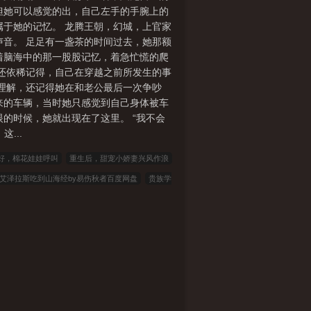
，但她可以感觉的出，自己左手的手腕上的
属于她的记忆。 龙腾王朝，幻城，上官家
声音。 足足有一盏茶的时间过去，她那额
受着脑海中的那一股股记忆，着急忙慌的爬
她还依稀记得，自己在穿越之前所发生的事
理解，还记得她在和老公最后一次争吵
来的车辆，当时她只感觉到自己身体被车
的时候，她就出现在了这里。 “我不会
...
好，棉花娃娃呼叫
重生后，甜宠小娇妻兴风作浪
艾泽拉斯吃到山海经by易伤秋者百度网盘
贵族学
星际唯一的人类穿书
公子清焱妃秦时小说家小
集TXT
秦时小说家公子清焱妃小说最新章节
集
公子清焱妃秦时小说家小说TXT番外全集
公