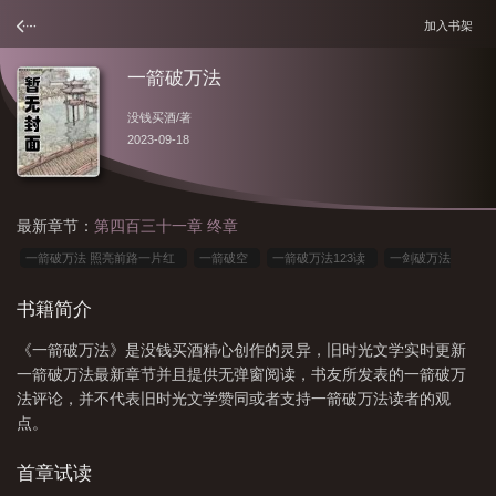
加入书架
一箭破万法
没钱买酒
/著
2023-09-18
最新章节：
第四百三十一章 终章
一箭破万法 照亮前路一片红
一箭破空
一箭破万法123读
一剑破万法
的
一箭破三爻什么意思
一箭破万法笔趣阁
一剑破万法什么歌曲
一箭破
书籍简介
万法刀
一箭破万法章节目录
一箭破天
一箭破万法最新章节
大汉箭
《一箭破万法》是没钱买酒精心创作的灵异，旧时光文学实时更新
神
一箭破万法 顶点
一剑破万法最早的由来
一箭破天直播
一箭射破口
一箭破万法最新章节并且提供无弹窗阅读，书友所发表的一箭破万
是什么字
一箭破万法是什么歌
魑魅魍魉一箭破万法
一箭破万法TXT
一
法评论，并不代表旧时光文学赞同或者支持一箭破万法读者的观
箭破万法大结局
一箭破三关
一箭破万法笔趣趣
一剑破万法谁说的
一箭
点。
万血
一箭破万法TXT百度
一箭破万法全文免费阅读
一箭破三爻
一剑破
首章试读
法
一箭破万法 没钱买酒TXT
一箭破万法 没钱买酒
一箭破万法下一