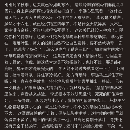
刚刚到了秋季，边关就已经如此寒冷。 清晨冷冽的寒风伴随着点点
句
一箭百万伤害
一箭破万法全集
如何破解一箭穿心宅
一剑破万法的玄
雪花，身上穿的再厚也很快就被打透了。 李远心里骂着， “这什么
幻
一剑破万甲
一箭破万法-没钱买酒-仙侠-新顶点网手机阅读
一箭破三爻
鬼天气，还没入冬就这么冷，今年的冬天难熬啊。” 李远是名猎户，
是什么意思
一箭破万法txt
一剑破万法图片
一箭破万法起点
一箭破万
虽然才十六七，就已经打猎三四年了。不是什么天赋异禀，只不过
家中没有余粮，不打猎就得饿死罢了。 这边关已经没人种粮了。即
法免费阅读
一箭破万法百度百科
一箭破苍穹
一箭破万法无删减版
一箭
使你种的特别好，也架不住突厥这帮狗杂种年年来这劫掠。 李远躲
破万法免费阅读入口
一箭破道
一箭破万法 炼狱红莲
一箭易断
一箭破
在一堆落叶里，努力的控制自己不让自己发抖，要不然就功亏一篑
万法笔趣
了。 他观察了好久了，怎么说也当了猎户三四年，知道前方的水泡
子每晚都会有猎物来喝水，这条路肯定会有大猎物路过。心里盘算
着，野猪、老虎、熊这些肯定是不敢招惹的，也打不过，要是能有
鹿啊、狍子啊才是最完美的。 冬天能不能过去就看这一下了。 死挺
着，控制着呼吸，撑住寒冷就好。 远方有动静，李远马上屏住了呼
吸，弓一直在身旁放着，轻轻地从背后的箭囊里抽出一根箭。 只有
一次机会，如果当场没法猎杀的话，就只有放弃。 “瑟瑟”声自丛林
里传来，声音越来越近。 李远根本不敢胡思乱想，死死的盯住声音
处。 一头野鹿。 李远更加小心了，慢慢的将箭放在弦上。 丛林里的
动物都是极其小心的，就是这个样子，不小心的动物在这里根本长
不大。 这野鹿谨慎的行走着，偶尔低头啃啃草，这时候的树叶早就
落得差不多了，地上的枯叶落了一地。野鹿还得刨开落叶，寻找还
没有完全干枯的草。 虽然吃着草，还时不时的抬头看看，耳朵一动