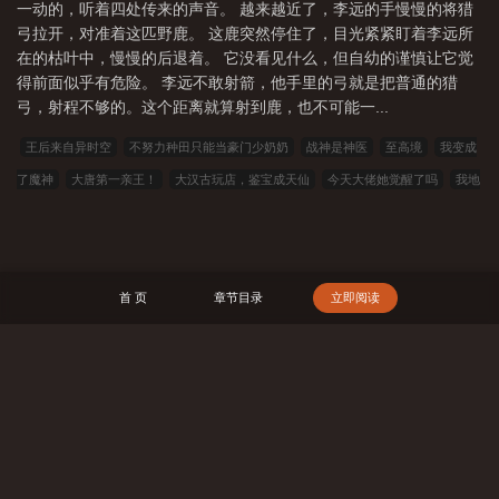
一动的，听着四处传来的声音。 越来越近了，李远的手慢慢的将猎
弓拉开，对准着这匹野鹿。 这鹿突然停住了，目光紧紧盯着李远所
在的枯叶中，慢慢的后退着。 它没看见什么，但自幼的谨慎让它觉
得前面似乎有危险。 李远不敢射箭，他手里的弓就是把普通的猎
弓，射程不够的。这个距离就算射到鹿，也不可能一...
王后来自异时空
不努力种田只能当豪门少奶奶
战神是神医
至高境
我变成
了魔神
大唐第一亲王！
大汉古玩店，鉴宝成天仙
今天大佬她觉醒了吗
我地
狱少女才不是诡
吃鸡之80岁才激活系统
飞行在三万英尺的眷慕
灵气复苏：
我，逢赌必赢
重生香江之大亨成长
薛家嫡女
异常调查笔记
疑云之消失的女
人
数码宝贝改造者
重生之全能小农女
长生仙府时光龙座
上门赘婿
夏宫
首 页
章节目录
立即阅读
（出轨 H）
主角顾嘉俞瑜小说by百里羡川全文阅读
赶海：开局一把沙铲承包整个
沙滩
穿越星际妻荣夫贵
主角顾嘉俞瑜小说by百里羡川百度网盘
游戏降临
主
角顾嘉俞瑜小说by百里羡川番外大结局
主角顾嘉俞瑜小说by百里羡川无错版全集阅
搜 索
读
我医武双绝，踏出女子监狱起无敌！
九零香江豪门吃瓜日常