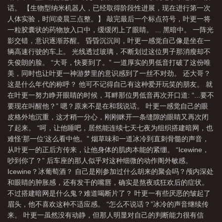
话。 【生物型纳米机器人，已经取得阶段性进展，现在进行第一次
体
柯学世界里的柯研人员
柯学世界里的柯研人里为什么说主角原身喜欢明
人体实验，时间凌晨三点整。】 敲完最后一个标点符号，叶更一将
美?
柯学世界里的柯研人书评
柯学世界里的柯研人百度
柯学世界里的柯研
一粒胶囊状的药物放入口中，缓缓闭上了眼睛。 ... 黑暗中。 一阵光
人最新章节目录
脸盲的我怎么成了名侦探?
柯学世界里的柯研人吧读者评
影交错，意识逐渐苏醒。 昏昏沉沉间，叶更一感觉自己像是坐在一
辆高速行驶的车上。 光线透过玻璃，不断划过这位男子那消瘦却不
价
柯学世界里的柯研人女主是谁
柯学世界里的柯研人女主角
柯学世界里的
失俊朗的脸。 “大哥，快要到了。” 一道厚实的男低音打破了这份唯
柯研人—入夜眠
柯学世界里的柯研人 女主是谁
柯学世界里的柯研人 好看
美，同时也让叶更一神游梦里的意识感到了一丝不对劲。 还大哥？
吗
柯学世界里的柯研人观影体整理
柯学世界里的柯研人biqu
柯学世界里的
这是什么年代的称呼？ 他可不记得自己有这种爱开玩笑的朋友。 就
柯研人剧透
在叶更一努力睁开眼睛的时候，耳畔那位男低音再次开口道: “...要不
柯学世界里的柯研人TXT
柯学世界里的柯研人免费阅读
名柯众
要现在叫醒他？” 嗯？原来不是在和我说话。 叶更一感觉自己的眼
人看中国警察的观影体
柯学世界里的柯研人给琴酒挡枪
柯学世界里的柯研人晋
皮格外地沉重，这才稍一分心，刚刚眯开一条缝隙的眼睛又再次闭
江
柯学世界里的柯研人灰原失忆
柯学世界拍电影
柯学世界里的柯研人简
了起来。 “呵，让他睡吧，居然能连续七天七夜为组织搭建暗网，也
介
柯学世界里的柯研人网友评价
柯学世界里的柯研人 高清视频 在线观
难怪‘那一位’这么看中他。” 烟草味和一道冰冷到直刺骨髓的声音，
从叶更一的正后方传来，让他身体的肌肉本能的紧绷。 “Icewine，
看
柯学世界里的柯研人蚂蚁
柯学世界里的柯研人平评价
柯学世界里的柯研
吵到你了？” 后车座的那人似乎对这种细微的动作阁外敏感。
人在线阅读
柯学世界里的柯研人 免费
柯学世界里的柯研人佐藤警官和百鸟警
Icewine？冰葡萄酒？ 自己是刚参加过什么胡来的聚会吗？颅内深处
官约会
柯学世界里的柯研人类似的
柯学世界里的柯研人 第3448章
柯学世
和眼睛的肿胀感，还有发干的嘴唇，确实是熬夜或狂欢后的症状。
不过搭建暗网是什么鬼？难道喝断片了？ 叶更一有些厌恶的皱起了
界里的柯研人TXT百度
柯学世界里的柯研人剧情
柯研世界里的柯研人
柯学
眉头，他不喜欢这种不适应感。 “怎么不说话？”冰冷的声音继续传
世界里的柯研人有女主吗
柯学世界里的柯研人主角是黑方
柯学世界里的柯研
来。 叶更一虽然没有动静，但那人明显对自己的判断能力很有信