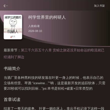
加入书架
柯学世界里的柯研人
入夜眠
/著
2026-08-10
最新章节：
第三千六百五十八章 赏鲸之旅还没开始命运的暗流就已
经涌到了脚边
柯学世界里的柯研人黄昏公馆
柯学世界里的柯研人吧
柯学世界里的柯研人星
书籍简介
空
柯学世界里的柯研人 第3434章
柯学世界里的柯研人有没有泽田弘树
柯
当酒厂里各种黑科技的研发落在叶更一身上的时候，他表示自己的
学世界里的柯研人清水丽子
柯学世界里的柯研人讲了什么
柯学世界里的柯研人
立场有些歪。琴酒:“icewine...”“呐，这是最新开发的追踪软体，只需
114中文
柯学世界里的柯研人 目录共1912章
柯学世界里的柯研人有没有女
要20秒就可以找到目标...”ps:本书是轻松+破案+日常类型的
主
柯学世界里的柯研人 第3471章
柯学世界里的柯研人艾莲娜叶更一
柯学
首章试读
世界里的柯研人百度百科
柯学世界里的柯研人男主是好人还是坏人
柯学世界里
的柯研人贝克街是哪章
柯学世界里的柯研人帮高木
柯学世界里的柯研人观影
结束了一整天的疲惫。 叶更一躺在床上，拿出手机记录下这样一段