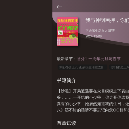
我与神明画押，你
正余弦生活在太阳
/著
2024-12-08
最新章节：
番外1 一周年元旦与春节
你们都变王八 正余弦生活在太阳
你们都变王
学
你们都变王八TXT
我与神明画押你们都
书籍简介
押你们都变王八完结了吗
你们都变王八全文免
【沙雕】开局遭遇要在众目睽睽之下表白
么
你们都变王八 第502章
你们都变王八 免
爷：……一开始的小少爷：你走开你离
度
你们都变王八最新章节
你们都变王八TX
真香的小少爷：她居然知道我的生日，还
么意思
我与神明画押你们都变王八百变大侦探
八》还不错的话请不要忘记向您QQ群和
八免费阅读
我与神明画押你们都变王八剧本杀
首章试读
王八(开...)txt
我与神明画押你们都变王八剧本