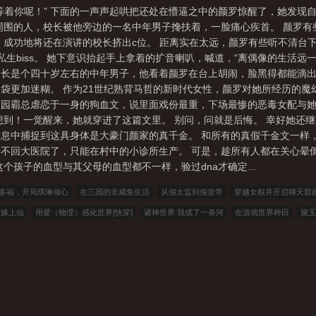
等着你呢！” 下面的一声声起哄把还处在懵逼之中的颜罗惊醒了，她发现
王八(开门!是我们)
我与神明画押你们都变王八txt
我与神明画押你们都变王八颜罗
周围的人，校长被他旁边的一名中年男子搀扶着，一脸痛心疾首。 颜罗有
，成功地将还在演讲的校长挤出c位。 距离实在太远，颜罗有些听不清台
私生biss。 她下意识抬起手上拿着的扩音喇叭，喊道，“离偶像的生活远
”校长是个四十岁左右的中年男子，他看着颜罗在台上胡闹，脸黑得都能滴
袋更加迷糊。 作为21世纪熟背马哲的新时代女性，颜罗对她所经历的魔
园霸总虐恋于一身的狗血文，说里面戏份最重，下场最惨的恶毒女配与她
想到！一觉醒来，她就穿进了这篇文里。 别问，问就是后悔。 幸好她还
息中捕捉到这具身体是大豪门颜家的真千金。 和所有的真假千金文一样
不回大医院了，只能在村中的小诊所生产。 可是，趁所有人都在关心晕
个孩子的血型与其父母的血型都不一样，验过dna才确定...
多福，开局琪琳倾心
在三国的非咸鱼生活
从假太监到假皇帝
穿越女权并开启聊天群
月姝上仙
用爱（物理）感化世界[快穿]
诸神世界:我成了一条河
在游戏世界种田
黛玉
大唐：开局传国玉玺砸核桃
帝国提督的优等生情人[星际]
一片桑（狗血骨科1v1）
犯上[Futa]
祭凰殇
截教扫地仙的诸天修行
［猎人］恋爱对象都不正常
剑引尘风