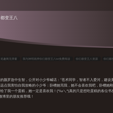
们都变王八
八笔趣阁无弹窗
我与神明画押你们都变王八txt免费阅读
你们都变王八资源
你们都
变王八免费阅读
类似我与神明画押你们都变王八
我与神明画押你们都变王八在哪看
费阅读
我与神明画押 赌你会跟我回家
我与神明画押你们都变王八好看吗
赌你会
的颜罗急中生智，公开对小少爷喊话：“苍术同学，智者不入爱河，建设
费阅读全文
我与神明画押你们都变王八笔趣阁
我与神明画押你们都变王八 正余弦生
我远点我害怕自我攻略的小少爷：卧槽她骂我，她不会喜欢我吧，卧槽她
T免费
我与神明画押神明骂我傻叉
你们都变王八在线
你们都变王八完整版
你
给了我一个蛋糕，她一定是喜欢我！(*/ω＼*)真的只是想吃蛋糕的各位
你们都变王八
我与神明画押
你们都变王八颜罗苍术
我与神明画押 神明骂我
微博里的朋友推荐哦！
我与神明画押你们都变王八晋江
你们都变王八txt
神明骂我傻叉什么意思
你们
杀答案
我与神明画押你们都变王八TXT
你们都变王八!
你们都变王八完整版本免费