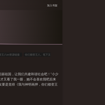
加入书架
变王八txt资源链接
你们都变王八。笔下文
我与神明画押神明骂我傻叉完整版
我与神明画
和我成家
我与神明画押你们都变王八讲的什
美丽祖国，让我们共建和谐社会吧！”小少
活在太阳
你们都变王八txy
你们都变王八百
刚才又看了我一眼，她不会喜欢我吧后来
们都变王八!无弹窗
我与神明画押 神明骂我傻×什
书友要是觉得《我与神明画押，你们都变王
傻叉什么意思
神明骂我傻叉下一句
你们都变王
都变王八剧本杀
你们都变王八晋江
你们都变
阅读
我与神明画押赌你
你们都变王八音