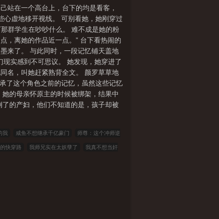
自己站在一个高台上，台下的均是看客，
些心虚地移开视线。 可别看她，她刚穿过
下那群学生在吵吵什么。 难不成是她的粉
一点，离她的作品近一点。” 台下看热闹的
出墨来了。 与此同时，一段记忆铺天盖地
幻现实感到不可思议。 她发现，她穿进了
同名，叫她赶紧熟背全文。 颜罗草草地
继承了这个角色之前的记忆，虽然这些记忆
，她的母亲怀原主的时候被绑架，结果中
倒了的产妇，他们不知道的是，孩子却被
的我
咸鱼不想继承千亿豪门
师尊：这个冲师逆
的快穿路
我师兄实在太妖孽了
我真不想当奸
【恐怖游戏】人家才没有开外挂(NP)
在洛杉矶当
�子酒馆开始，欺诈诸神！
祭凰殇