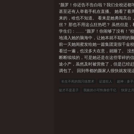
“颜罗！你还告不告白啦？我们全校还都
频
我与神明画押你们都变王八简介
你们都变
甚至还有人举着手机在直播。 她看了看
来的，啥也不知道。 看来是她勇闯高台
丝？ 那也不用这么狂热吧？ 虽然但是，
学生们：…… “颜罗！你闹够了没有！
地涌入她的脑海中，让她本就不聪明的脑
前一天她闺蜜发给她一篇集团宠假千金校
看过一遍，也没多大在意，就睡了。 没
断断续续的，可是她还是在这些零碎的信
途小产，虽然及时被营救了，但是已经赶
调包了。 回到帝都的颜家人很快就发现这
长生不死的我只练禁术
证道狂人
超神：多子
徒才不是圣子
我捡的小可怜身价千亿
快穿之
臣
序列之王
斗罗：重生人面魔蛛，多子多福
巡警[综英美]
快穿男配不想当炮灰！
成龙快婿