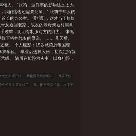
年轻人。 “张鸣，这件事的影响还是太大
，我们这边还需要商量。” 眼前中年人的
年首长的办公室。 没想到，这才当了短短
友骨灰返回老家，战友的老母亲被村霸拿
手过重，明明有制服对方的能力。 张鸣
救下牺牲战友的母亲。 …… 几天后。
团级。 个人履歷：15岁就读於帝国理
学双学位。 毕业后选择入伍，初次定衔就
营级。 隨后在抢险救灾中，以身犯险，
太太的衣柜开始
我也要被献祭吗？
万界无妖
冷世子又又又破戒了
我，旧日至高位格，出手无
攀不起
开局九色神龟，纵横两界修长生
到底谁
人们
开局征服女魔头，我悟性逆天了
阵云高：