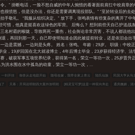
命令。” 掛断电话，一脸不怒自威的中年人惋惜的看著面前肩扛中校肩章的
也很愤怒，但是没办法，你还是需要调离现役部队。” “至於转业后的去处
抬手敬礼。 “我服从组织决定。” 放下手，张鸣表情有些复杂的离开了中
些可惜，他真是挺喜欢这绿色的军营。 后悔么？ 想到前些天自己护送战
三名村霸的喉咙，导致两死一重伤，社会舆论非常厉害，不说人都说他出
倒退，再回到那一天，自己即使明知道会因此被提前转业，还是依旧会出手
边是震撼，一边则是头疼。 姓名：张鸣。 年龄：29岁。 职级：中校正
毕业，19岁回国在北大就读博士，4年后博士毕业，23岁获得经济学、法
赛，破获军事五项世界纪录，获得第一名，荣立一等功一次，25岁晋升正
为洪水围在水中孤岛的幼童，荣立一等功一次，...
一剑开挂
御兽从走地菇开始
随母改嫁，我带全家上青云
陆氏仙族
民国大亨从马
疯了
天幕：开局说明朝四大案外加明初
[精灵宝可梦]这是一种双向奔赴
通房嫵媚，清
来眼去
暗局：官场升迁路
牧神记：开局残老村签到绝世好剑
官场：重生后，让你们高
六
剑风传奇，贵族次子的全面战争
天魔道圣
剑仙那时已是病狐
打工路上遇到的女