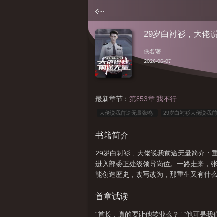
29岁白衬衫，大佬
佚名
/著
2026-06-07
最新章节：
第853章 我不行
大佬说我前途无量张鸣
29岁白衬衫大佬说我
无量有没有同类型
29岁白衬衫
大佬说我前
书籍简介
途无量免费阅读全文
大佬说我前途无量在哪个
29岁白衬衫，大佬说我前途无量简介：
进入部委正处级领导岗位。一路走来，
能创造歷史，改写改为，那重生又有什
首章试读
“首长，真的要让他转业么？” “他可