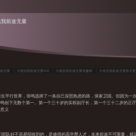
说我前途无量
前途无量
大佬说我前途无量410
大佬说我前途无量笔趣阁
大佬说我前途无量每天
途无量
大佬说我前途无量全本
大佬说我前途无量男主角是谁
大佬说我前途无量
平台
大佬说我前途无量免费阅读
大佬说我前途无量笔趣阁无弹窗最新
大佬说我前
重生平行世界，张鸣选择了一条自己深思熟虑的路，保家卫国。但因为一次
张鸣创下无数个第一。第一个三十岁的实权副厅长，第一个三十二岁的正
么意义
是我们部队好不容易招收到的，是难得的高学歷人才，未来前途不可限量，