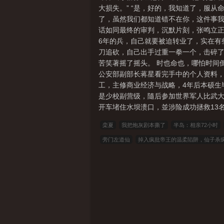
大损失。” “是，好的，我知道了，服从
了，虽然我们都知道错不在你，这件事我
话如同最终的审判，沉默片刻，张鸣立正
6年的兵，自己就要被迫转业了，实在有
刀追砍，自己出手过重一拳一个，击碎了
苦笑著摇了摇头。 时也命也，哪怕时间
公安部副部长蒋星看完手中的个人资料，一
工，主修商业经济与战略，4年后本硕生
是少校副营级，隨后参加世界军人比武大
开车堵住水坝溃口，並涉险成功拯救13名
栾夏
我把炮灰剧本撕了
半岛：相亲72小时
旁门左道仙
掉入疯批帝王的温柔陷阱，仙子杀
视规则
无惨今天被夫人拿捏了
昔日情敌，眉
教你这么当新兵的？
四合院：重生傻柱，终极老
英雄寂寞