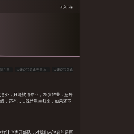
加入书架
更新几章
大佬说我前途无量 在
大佬说我前途
动画
大佬说我前途无量顶点笔趣阁
大佬说我前
途无量全集
意外，只能被迫专业，29岁转业，意外
厅级，还有……既然重生归来，如果还不
就这样让他离开部队，对我们来说真的是巨