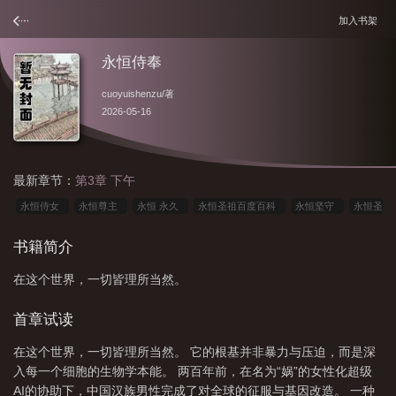
加入书架
永恒侍奉
cuoyuishenzu
/著
2026-05-16
最新章节：
第3章 下午
永恒侍女
永恒尊主
永恒 永久
永恒圣祖百度百科
永恒坚守
永恒圣
主百科
永恒守候是什么意思
永恒守护的意思
永恒的守候什么意思
永恒
书籍简介
圣祖百科
永恒守护
在这个世界，一切皆理所当然。
首章试读
在这个世界，一切皆理所当然。 它的根基并非暴力与压迫，而是深
入每一个细胞的生物学本能。 两百年前，在名为“娲”的女性化超级
AI的协助下，中国汉族男性完成了对全球的征服与基因改造。 一种