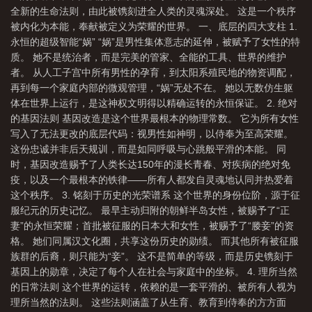
全新的生命法则，由此被镌刻进全人类的灵魂深处。 这是一个秩序
被内化为本能，奉献被定义为荣耀的世界。 一、底层的四大支柱 1.
永恒的超级智能“娲” “娲”是男性集体意志的延伸，被赋予了女性的特
质。 她不是统治者，而是完美的管家、全能的工具、世界的维护
者。 从人工子宫中所有男性的孕育，到太阳系殖民地的物资调配，
再到每一个家庭内部的微观管理，“娲”无处不在。 她以无数仿生躯
体在世界上运行，是这神权文明得以精确运转的永恒保证。 2. 绝对
的基因法则 基因改造是这个世界最根本的物理常数。 它为所有女性
写入了无法更改的底层代码：视男性如神明，以侍奉为至高荣耀。
这份忠诚并非后天规训，而是如同呼吸与心跳般平滑的本能。 同
时，基因改造赐予了人类长达150年的漫长青春、对疾病的绝对免
疫，以及一个最根本的铁律——所有人都发自灵魂地认同并热爱着
这个秩序。 3. 铭刻于历史的光荣谱系 这个世界的身份位阶，源于征
服纪元的历史记忆。 最早主动归附的朝鲜半岛女性，被赐予了“正
妻”的永恒荣耀；首批被征服的日本大和女性，被赐予了“媵妾”的资
格。 她们同属汉文化圈，共享这份历史的勋绩。 而其他所有被征服
族群的后裔，则只能为“妾”。 这不是简单的等级，而是历史镌刻于
基因上的勋章，决定了每个人在社会与家庭中的坐标。 4. 理所当然
的日常法则 这个世界的运转，依赖的是一套平滑的、被所有人视为
理所当然的法则。 这些法则涵盖了从生育、教育到侍奉的方方面