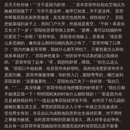
后天天给你做！” “才不是因为虾饼……” 原本苏荷华自怨自艾地以为
137
七等分的未来无错版
七等分的未来479
七等分的未来 李白不太
她被苏陌抛下了，可并不是这样，她早已知道，并不是这样。 苏荷
白
七等分的未来起点
七等分的未来角色表
七等分的未来原版
七等分的
华帮着苏陌在厨房里做菜，其实菜式也很简单，很快就好了。 苏陌
未来番外
七等分的未来类似
七等分的未来结局
七等分的未来苏夭夭真实身
把饭菜端到桌子上，房间门户大开，外面就是夜空。 “干杯！恭喜你
又长大了一岁！”苏陌给苏荷华倒上饮料。 “是啊，离可以结婚的年
份
七等分的未来 为啥又停了
七等分的未来百度百科女主
七等分的未来免
纪更近了一步呢！”苏荷华说。 苏陌坐在地板上，笑着道：“现在那
费
七等分的未来几个女主
七等分的未来笔趣阁
七等分的未来完整版在哪
么多恐婚的，像你这么期待结婚的真的少有了。” 苏荷华喝了口果
找
七等分的未来女主有几个
七等分的未来为啥停了
七等分的未来简
汁：“因为对象是哥哥啊，我就什么都不用怕了。只要想着怎么和你
滚床单就好了。” 苏陌神色复杂：“光听前半句话真的挺让我感动
介
七等分的未来怎么没了
七等分的未来TXT
七等分的未来未修改
七等
的。” 苏荷华笑了起来：“哥，我想吃虾饼，喂我。” “你怎么这么
分的未来百科
七等分的未来女主有哪些
七等分的未来贴吧
七等分的未来
懒。”苏陌口中抱怨着，给苏荷华夹虾饼吃。虽然他清楚苏荷华并不
350章
七等分的未来479章
七等分的未来在线
七等分的未来人物介
是因为懒。 苏荷华微微张嘴，等虾饼入口，眼睛弯弯的，嘴巴凑到
绍
苏陌面前：“泥要服要吃……” 苏陌给自己夹了一块虾饼：“我自己
七等分的未来怎么不更了
七等分的未来起点中文网
七等分的未来女主
来。” “……真没情趣！”苏荷华怨念地把嘴里的虾饼吞下，“我生日都
角
七等分的未来 十点听风
七等分的未来256章
七等分的未来人物
七等
不能满足我一下！明明我刚来的时候什么都听我的！” “那是因为你
分的未来274章
七等分的未来完整版
七等分的未来吧
七等分的未来讲的什
总是威胁我好吗？”一提起这事苏陌就哭笑不得。 在经历了幼儿园的
么
七等分的未来txt
接吻狂魔生涯之后，早慧的苏陌在步入小学一年级之后迅速成长，
坚信男女有别，并且自以为成熟地刻意和女生保持距离，对于两性
之事极为敏感。 当时苏荷华刚到苏家没多久，两人经常会起争执。
自从有一次苏荷华发现她脱得光溜溜洗澡的时候苏陌总是不敢看