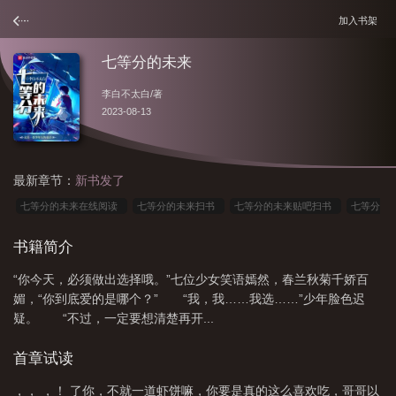
加入书架
七等分的未来
李白不太白
/著
2023-08-13
最新章节：
新书发了
七等分的未来在线阅读
七等分的未来扫书
七等分的未来贴吧扫书
七等分
的未来好看吗
七等分的未来248章
七等分的未来恶心
七等分的未来苏夭夭
书籍简介
的身份
七等分的未来李白不太白
七等分的未来笔趣
七等分的未来大结
“你今天，必须做出选择哦。”七位少女笑语嫣然，春兰秋菊千娇百
局
七等分的未来为什么下架
七等分的未来原版txt
七等分的未来 无广
媚，“你到底爱的是哪个？” “我，我……我选……”少年脸色迟
告
七等分的未来优书网
七等分的未来百度百科
七等分的未来苏夭夭是
疑。 “不过，一定要想清楚再开...
谁
七等分的未来二百五十六章
七等分的未来怎么样
七等分的未来316
首章试读
章
七等分的未来女主
七等分的未来剧情
七等分的未来158
七等分的未
来三百五十章
七等分的未来123
七等分的未来女主介绍
七等分的未来
，， ，！ 了你，不就一道虾饼嘛，你要是真的这么喜欢吃，哥哥以