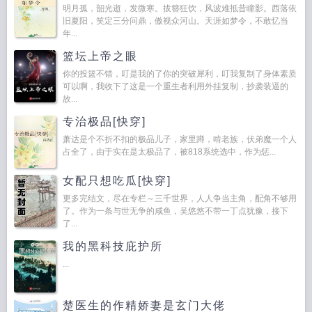
明月孤，韶光逝，发微寒。拔簪狂饮，风波难抵昔瞳影。西落依
旧夏阳，笑定三分问鼎，傲视众河山。天涯如梦令，不敢忆当
年...
篮坛上帝之眼
你的投篮不错，叮是我的了你的突破犀利，叮我复制了身体素质
可以啊，我收下了这是一个重生者利用外挂复制，抄袭装逼的
故...
专治极品[快穿]
萧达是个不折不扣的极品儿子，家里蹲，啃老族，伏弟魔一个人
占全了，由于实在是太极品了，被818系统选中，作为惩...
女配只想吃瓜[快穿]
更多完结文，尽在专栏～三千世界，人人争当主角，配角不够用
了。作为一条与世无争的咸鱼，吴悠悠不带一丁点犹豫，接下
了...
我的黑科技庇护所
...
楚医生的作精娇妻是玄门大佬