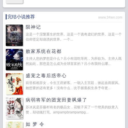
完结小说推荐
www.34wx.com
陨神记
这是一个涅槃重生的世界。这是一个诡奇虚幻的世界。这是一个
信仰坚定却崩溃的世界。一个...
败家系统在花都
主持人您的梦想是什么？吕小布混吃等死，为所欲为。主持人既
然如此，那您是怎么成为全球首富的？吕小布我特么哪...
盛宠之毒后惑帝心
前世权相弃女，今生王府娇客。一朝入主宫廷，掀起血雨腥风。
她想要的还有更多！没有什么，比手握凰权生杀予夺更...
病弱将军的团宠田妻飒爆了
苏冰岚是苏藤村有名的极品女，花银子买了一个绝美的奴隶入
赘，却动辄打骂。ampampbrampampg...
如 梦 令