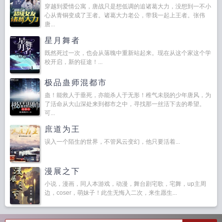
穿越到爱情公寓，唐战只是想低调的追诸葛大力，没想到一不小
心从青铜变成了王者。诸葛大力老公，带我一起上王者。张伟
唐...
星月舞者
既然死过一次，也会从落魄中重新站起来。现在从这个家这个学
校开启，新的征途！...
极品蛊师混都市
蛊！能救人于垂死，亦能杀人于无形！稚气未脱的少年唐风，为
了活命从大山深处来到都市之中，寻找那一丝活下去的希望。
可...
庶道为王
误入一个陌生的世界，不管风云变幻，他只要活着...
漫展之下
小说，漫画，同人本游戏，动漫，舞台剧宅歌，宅舞，up主周
边，coser，萌妹子！此生无悔入二次，来生愿生...