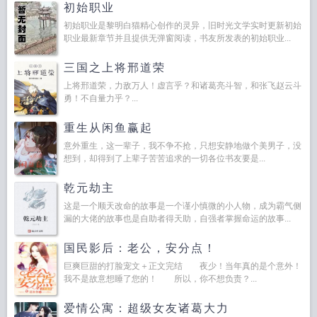
初始职业
初始职业是黎明白猫精心创作的灵异，旧时光文学实时更新初始
职业最新章节并且提供无弹窗阅读，书友所发表的初始职业...
三国之上将邢道荣
上将邢道荣，力敌万人！虚言乎？和诸葛亮斗智，和张飞赵云斗
勇！不自量力乎？...
重生从闲鱼赢起
意外重生，这一辈子，我不争不抢，只想安静地做个美男子，没
想到，却得到了上辈子苦苦追求的一切各位书友要是...
乾元劫主
这是一个顺天改命的故事是一个谨小慎微的小人物，成为霸气侧
漏的大佬的故事也是自助者得天助，自强者掌握命运的故事...
国民影后：老公，安分点！
巨爽巨甜的打脸宠文＋正文完结 夜少！当年真的是个意外！
我不是故意想睡了您的！ 所以，你不想负责？...
爱情公寓：超级女友诸葛大力