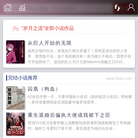
搜 索
“岁月之流”全部小说作品
从巨人开始的无限
战死沙场扑街后，发现自己再次穿越了！居然是进击的巨人世
界，更危险不说，连个系统都没有！身为骑士不能怂！雷恩不得
不开始拼命了。进击的巨人天行九歌fatezero海贼王22410...
完结小说推荐
www.34wx.com
囚凰（狗血）
62休息停更一天，不要等预收小皇后（朕的祖宗小皇后）求收藏
～君夺君妻两朝皇后强取豪夺修罗场晋帝...
重生退婚后偏执大佬成我裙下之臣
双强1V1双洁追妻帝都上流圈都知道夜溪和顶级财阀玺三爷有婚
约，她对三爷爱到了骨子里，甚至愿意为他付出生命...